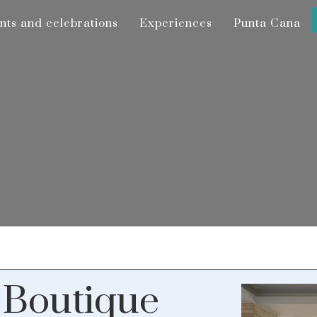
nts and celebrations
nts and celebrations
Experiences
Experiences
Punta Cana
Punta Cana
 Boutique